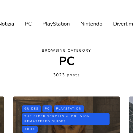
Notizia
PC
PlayStation
Nintendo
Diverti
BROWSING CATEGORY
PC
3023 posts
GUIDES
PC
PLAYSTATION
THE ELDER SCROLLS 4: OBLIVION
REMASTERED GUIDES
XBOX