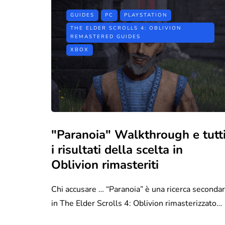
GUIDES
PC
PLAYSTATION
THE ELDER SCROLLS 4: OBLIVION
REMASTERED GUIDES
XBOX
"Paranoia" Walkthrough e tutt
i risultati della scelta in
Oblivion rimasteriti
Chi accusare … “Paranoia” è una ricerca secondar
in The Elder Scrolls 4: Oblivion rimasterizzato…