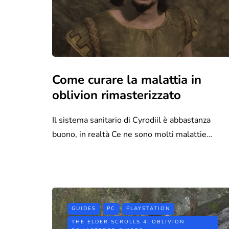
Come curare la malattia in
oblivion rimasterizzato
Il sistema sanitario di Cyrodiil è abbastanza
buono, in realtà Ce ne sono molti malattie…
GUIDES
PC
PLAYSTATION
THE ELDER SCROLLS 4: OBLIVION