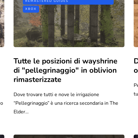
REMASTERED GUIDES
XBOX
Tutte le posizioni di wayshrine
D
di "pellegrinaggio" in oblivion
o
rimasterizzate
P
t
Dove trovare tutti e nove le irrigazione
ro
“Pellegrinaggio” è una ricerca secondaria in The
Elder…