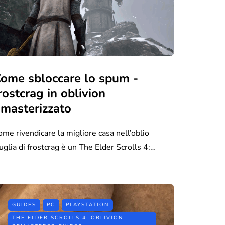
ome sbloccare lo spum -
rostcrag in oblivion
imasterizzato
ome rivendicare la migliore casa nell’oblio
uglia di frostcrag è un The Elder Scrolls 4:…
GUIDES
PC
PLAYSTATION
THE ELDER SCROLLS 4: OBLIVION