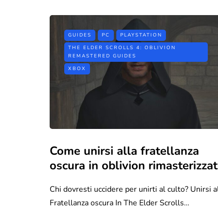
GUIDES
PC
PLAYSTATION
THE ELDER SCROLLS 4: OBLIVION
REMASTERED GUIDES
XBOX
Come unirsi alla fratellanza
oscura in oblivion rimasterizza
Chi dovresti uccidere per unirti al culto? Unirsi a
Fratellanza oscura In The Elder Scrolls…