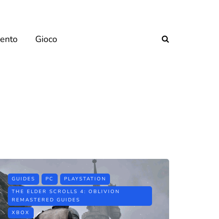
mento
Gioco
GUIDES
PC
PLAYSTATION
THE ELDER SCROLLS 4: OBLIVION
REMASTERED GUIDES
XBOX