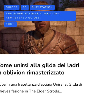
GUIDES
PC
PLAYSTATION
THE ELDER SCROLLS 4: OBLIVION
REMASTERED GUIDES
XBOX
ome unirsi alla gilda dei ladri
n oblivion rimasterizzato
ba in una fratellanza d’acciaio Unirsi al Gilda di
hieves fazione in The Elder Scrolls…