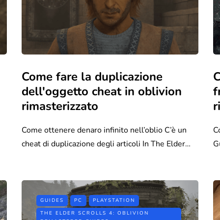
Come fare la duplicazione
C
dell'oggetto cheat in oblivion
f
rimasterizzato
r
Come ottenere denaro infinito nell’oblio C’è un
C
cheat di duplicazione degli articoli In The Elder…
G
GUIDES
PC
PLAYSTATION
THE ELDER SCROLLS 4: OBLIVION