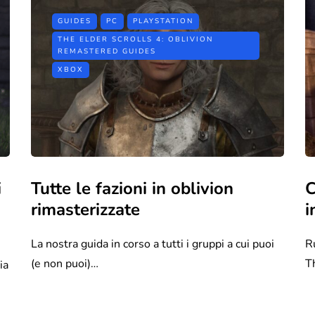
GUIDES
PC
PLAYSTATION
THE ELDER SCROLLS 4: OBLIVION
REMASTERED GUIDES
XBOX
i
Tutte le fazioni in oblivion
C
rimasterizzate
i
La nostra guida in corso a tutti i gruppi a cui puoi
Ru
(e non puoi)…
T
ia